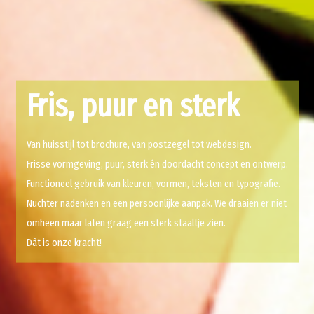
Fris, puur en sterk
Van huisstijl tot brochure, van postzegel tot webdesign.
Frisse vormgeving, puur, sterk én doordacht concept en ontwerp.
Functioneel gebruik van kleuren, vormen, teksten en typografie.
Nuchter nadenken en een persoonlijke aanpak. We draaien er niet
omheen maar laten graag een sterk staaltje zien.
Dàt is onze kracht!